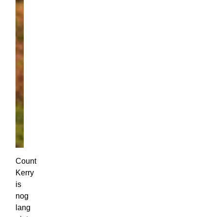
Count
Kerry
is
nog
lang