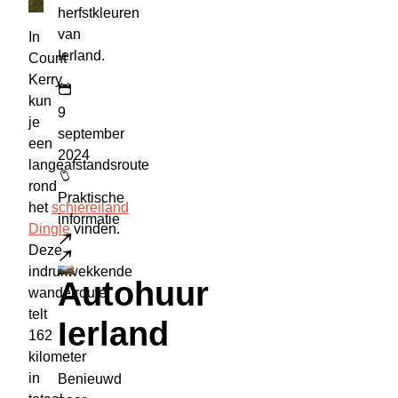
herfstkleuren
van
In
Ierland.
Count
Kerry
kun
9
je
september
een
2024
langeafstandsroute
rond
Praktische
het
schiereiland
informatie
Dingle
vinden.
Deze
Lees meer
indrukwekkende
Autohuur
wandelroute
telt
Ierland
162
kilometer
in
Benieuwd