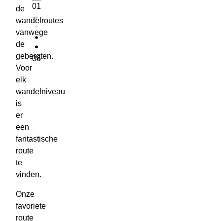
01
de
wandelroutes
Vorige slide
vanwege
de
Volgende slide
gebergten.
06
Voor
elk
wandelniveau
is
er
een
fantastische
route
te
vinden.
Onze
favoriete
route