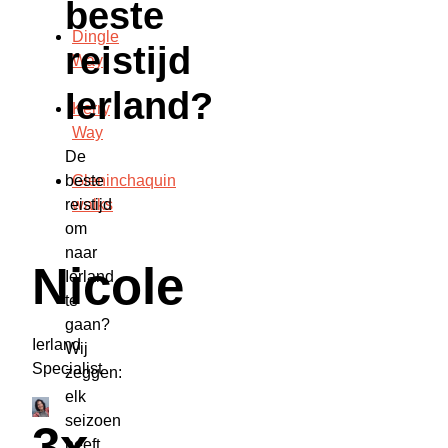
beste
Dingle
reistijd
Way
Ierland?
Kerry
Way
De
beste
Gleninchaquin
reistijd
walks
om
naar
Nicole
Ierland
te
gaan?
Ierland
Wij
Specialist
zeggen:
elk
seizoen
3x
heeft