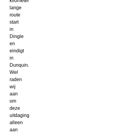
kilometer
lange
route
start
in
Dingle
en
eindigt
in
Dunquin.
Wel
raden
wij
aan
om
deze
uitdaging
alleen
aan