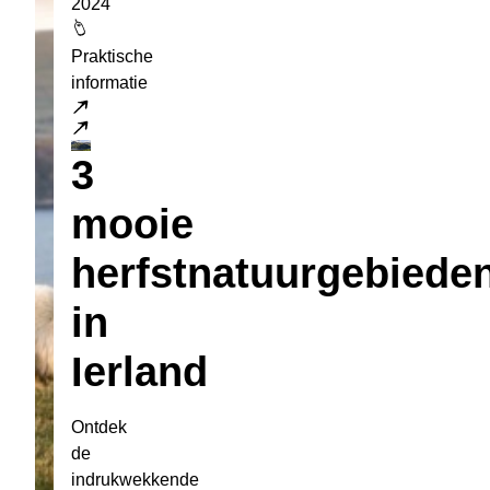
2024
Praktische
informatie
Lees meer
3
mooie
herfstnatuurgebiede
in
Ierland
Ontdek
de
indrukwekkende