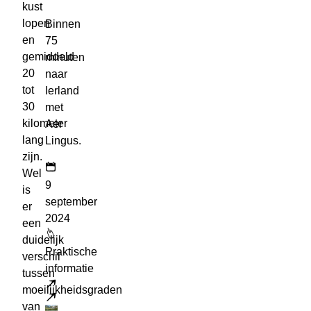
kust
lopen
Binnen
en
75
gemiddeld
minuten
20
naar
tot
Ierland
30
met
kilometer
Aer
lang
Lingus.
zijn.
Wel
9
is
september
er
2024
een
duidelijk
Praktische
verschil
informatie
tussen
moeilijkheidsgraden
Lees meer
van