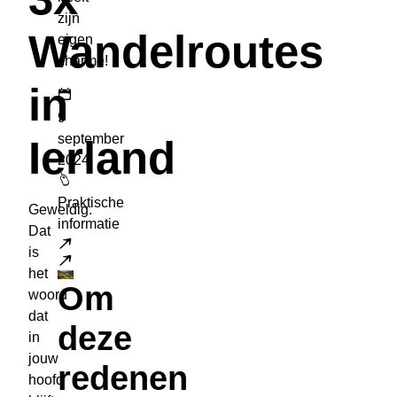
zijn
Wandelroutes
eigen
charme!
in
9
september
Ierland
2024
Praktische
Geweldig.
informatie
Dat
is
Lees meer
het
Om
woord
dat
deze
in
jouw
redenen
hoofd