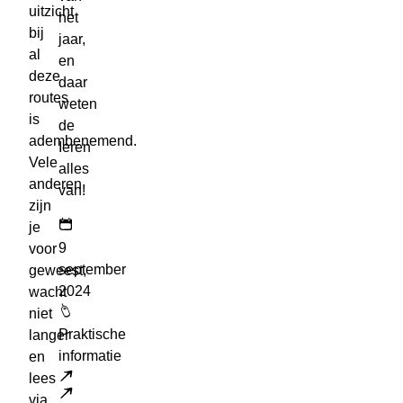
uitzicht
het
bij
jaar,
al
en
deze
daar
routes
weten
is
de
adembenemend.
Ieren
Vele
alles
anderen
van!
zijn
je
9
voor
september
geweest,
2024
wacht
niet
Praktische
langer
informatie
en
lees
Lees meer
via